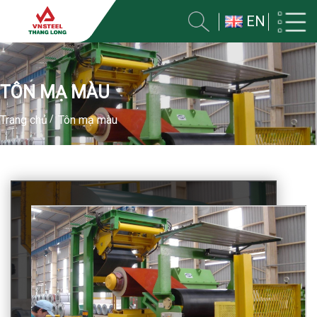
EN
TÔN MẠ MÀU
Trang chủ
Tôn mạ màu