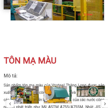
TÔN MẠ MÀU
Mô tả:
Sản phẩm tôn mạ màu của Vnsteel Thăng Long được sản
xuất trên dây chuyền công nghệ hiện đại và luôn đáp ứng tốt
các yêu cầu tiêu chuẩn kiểm tra khắt khe của các nước công
nghiệp phát triển như Mỹ ASTM A755/A755M, Nhật JIS G