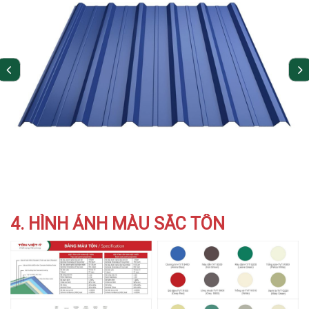
4. HÌNH ẢNH MÀU SẮC TÔN