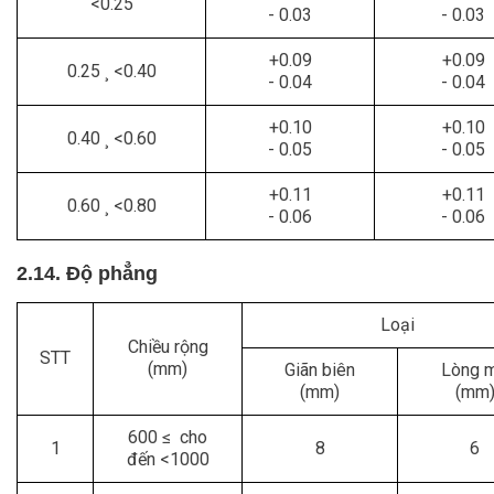
<0.25
- 0.03
- 0.03
+0.09
+0.09
0.25 ¸ <0.40
- 0.04
- 0.04
+0.10
+0.10
0.40 ¸ <0.60
- 0.05
- 0.05
+0.11
+0.11
0.60 ¸ <0.80
- 0.06
- 0.06
2.14. Độ phẳng
Loại
Chiều rộng
STT
(mm)
Giãn biên
Lòng 
(mm)
(mm
600 ≤ cho
1
8
6
đến <1000