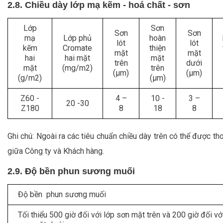
2.8. Chiều dày lớp mạ kẽm - hoá chất - sơn
Lớp
Sơn
Sơn
Sơn
mạ
Lớp phủ
hoàn
lót
lót
kẽm
Cromate
thiện
mặt
mặt
hai
hai mặt
mặt
trên
dưới
mặt
(mg/m2)
trên
(µm)
(µm)
(g/m2)
(µm)
Z60 -
4 –
10 -
3 –
20 -30
Z180
8
18
8
Ghi chú: Ngoài ra các tiêu chuẩn chiều dày trên có thể được th
giữa Công ty và Khách hàng.
2.9. Độ bền phun sương muối
Độ bền phun sương muối
Tối thiểu 500 giờ đối với lớp sơn mặt trên và 200 giờ đối vớ