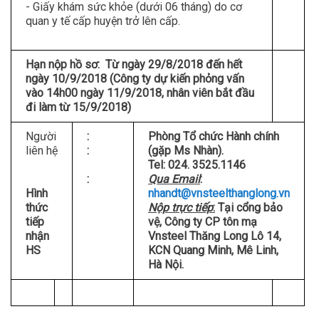
- Giấy khám sức khỏe (dưới 06 tháng) do cơ
quan y tế cấp huyện trở lên cấp.
Hạn nộp hồ sơ: Từ ngày 29/8/2018 đến hết
ngày 10/9/2018 (Công ty dự kiến phỏng vấn
vào 14h00 ngày 11/9/2018, nhân viên bắt đầu
đi làm từ 15/9/2018)
Người
:
Phòng Tổ chức Hành chính
liên hệ
:
(gặp Ms Nhàn).
Tel: 024. 3525.1146
:
Qua Email
:
Hình
nhandt@vnsteelthanglong.vn
thức
Nộp trực tiếp
:
Tại cổng bảo
tiếp
vệ, Công ty CP tôn mạ
nhận
Vnsteel Thăng Long Lô 14,
HS
KCN Quang Minh, Mê Linh,
Hà Nội.