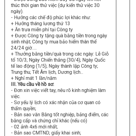
thúc thời gian thử việc (dự kiến thử việc 30
ngày).
- Hưởng các chế độ phúc lợi khác như:
+ Hưởng tháng lương thứ 13
+ Ăn trưa miễn phí tại Công ty
+ Được Công ty tặng quà bằng tiền trong ngày
sinh nhật; Công ty mua bảo hiểm thân thể
24/24 giờ…..
+ Thưởng bằng tiền/quà trong các ngày: Lễ Giỗ
tổ 10/3; Ngày Chiến thắng (30/4); Ngày Quốc
tế lao động (1/5); Ngày thành lập Công ty;
Trung thu; Tết Âm lịch, Dương lịch...
+ Nghỉ mát 1 lần/năm
III. Yêu cầu về hồ sơ:
- Đơn xin việc viết tay, nêu rõ kinh nghiệm làm
việc.
- Sơ yếu lý lịch có xác nhận của cơ quan có
thẩm quyền;
- Bản sao văn Bằng tốt nghiệp, bảng điểm, các
bằng cấp và chứng chỉ khác (nếu có)
- 02 ảnh 4x6 mới nhất;
- Bản sao CMTND; giấy khai sinh;