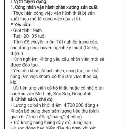
I. Vị trí tuyển dụng
:
1. Công nhân vận hành phân xưởng sản xuất
- Thực hiện công việc vận hành thiết bị sản
xuất theo mô tả công việc của vị trí.
* Yêu cầu:
- Giới tính : Nam
- Tuổi: 20- 35 tuổi
- Trình độ chuyên môn: Tốt nghiệp trung cấp,
cao đẳng các chuyên ngành kỹ thuật (Cơ khí,
điện...)
- Kinh nghiệm: Không yêu cầu, nhân viên mới sẽ
được đào tạo.
- Yêu cầu khác: Nhanh nhẹn, sáng tạo, có khả
năng làm việc nhóm, có thể làm việc theo ca,
kíp.
- Ưu tiên ứng viên có hộ khẩu hoặc có nhà ở tại
các khu vực Mê Linh, Sóc Sơn, Đông Anh....
II. Chính sách, chế độ :
- Lương cơ bản khởi điểm: 4.700.000 đồng +
Khoản bổ sung theo sản lượng tiêu thụ (bình
quân 6-7 triệu đồng/tháng/24 công).
- Trả lương hàng tháng đầy đủ, đúng hạn.
- Được đóng bảo hiểm đầy đủ ngay khi kết