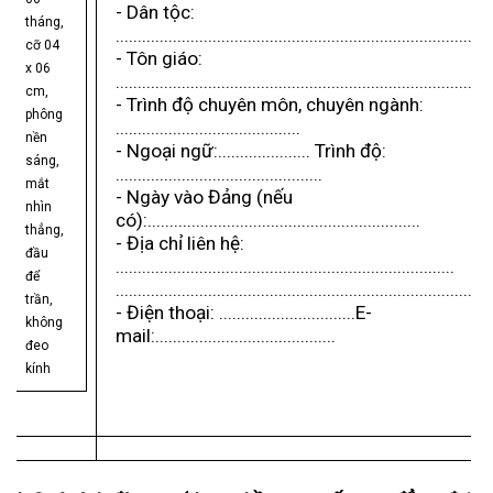
- Dân tộc:
tháng,
.....................................................................................
cỡ 04
- Tôn giáo:
x 06
.....................................................................................
cm,
- Trình độ chuyên môn, chuyên ngành:
phông
..........................................
nền
- Ngoại ngữ:..................... Trình độ:
sáng,
...............................................
mắt
- Ngày vào Đảng (nếu
nhìn
có):..............................................................
thẳng,
- Địa chỉ liên hệ:
đầu
.............................................................................
để
.....................................................................................
trần,
- Điện thoại: ...............................E-
không
mail:.........................................
đeo
kính