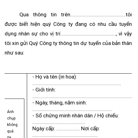
Qua thông tin trên.............................................tôi
được biết hiện quý Công ty đang có nhu cầu tuyển
dụng nhân sự cho vị trí............................................., vì vậy
tôi xin gửi Quý Công ty thông tin dự tuyển của bản thân
như sau:
- Họ và tên (in hoa):
........................................................................
- Giới tính:
.....................................................................................
- Ngày, tháng, năm sinh:
.................................................................
Ảnh
- Số chứng minh nhân dân / Hộ chiếu:
chụp
...........................................
không
Ngày cấp: ................... Nơi cấp:
quá
.....................................................
06