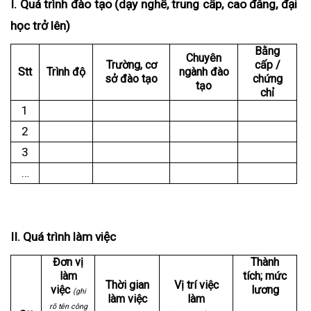
I. Quá trình đào tạo (dạy nghề, trung cấp, cao đẳng, đại
học trở lên)
Bằng
Chuyên
Trường, cơ
cấp /
Stt
Trình độ
ngành đào
sở đào tạo
chứng
tạo
chỉ
1
2
3
…
II. Quá trình làm việc
Đơn vị
Thành
làm
tích; mức
Thời gian
Vị trí việc
việc
lương
(ghi
làm việc
làm
rõ tên công