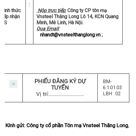
:
Hình thức
Nộp trực tiếp
:
Công ty CP tôn mạ
tiếp nhận
Vnsteel Thăng Long Lô 14, KCN Quang
HS
Minh, Mê Linh, Hà Nội.
Qua Email
:
nhandt@vnsteelthanglong.vn
;
PHIẾU ĐĂNG KÝ DỰ
BM-
TUYỂN
6.1.01.03
Vị trí:.............................
LBH : 02
Kính gửi: Công ty cổ phần Tôn mạ Vnsteel Thăng Long
,