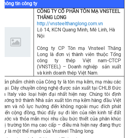
Thông tin công ty
CÔNG TY CỔ PHẦN TÔN MẠ VNSTEEL
THĂNG LONG
http://vnsteelthanglong.com.vn
Lô 14, KCN Quang Minh, Mê Linh, Hà
Nội
Công ty CP Tôn mạ Vnsteel Thăng
Long là đơn vị thành viên thuộc Tổng
công ty thép Việt nam-CTCP
(VNSTEEL) – Doanh nghiệp sản xuất
và kinh doanh thép Việt Nam.
Sản phẩm chính của Công ty là tôn mạ kẽm, mạ màu các
loại. Dây chuyền công nghệ được sản xuất tại CHLB Đức
và Italy vào loại hiện đại nhất hiện nay. Chúng tôi định
hướng trở thành Nhà sản xuất tôn mạ kẽm hàng đầu Việt
Nam và nỗ lực hướng đến không ngoài mục đích phát
triển cộng đồng, thúc đẩy sự đi lên của nền kinh tế đất
nước và thỏa mãn mọi nhu cầu bức thiết của phân khúc
thị trường tôn mạ cao cấp – điều mà hiện nay đang thực
sự là một thế mạnh của Vnsteel Thăng long.