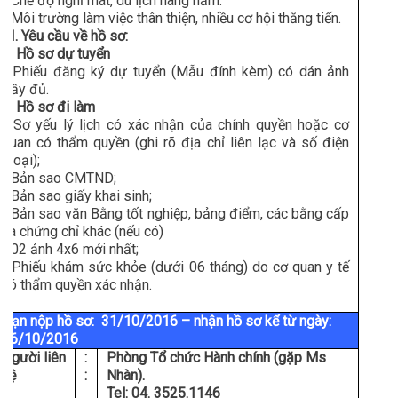
- Chế độ nghỉ mát, du lịch hàng năm.
- Môi trường làm việc thân thiện, nhiều cơ hội thăng tiến.
III. Yêu cầu về hồ sơ:
1. Hồ sơ dự tuyển
- Phiếu đăng ký dự tuyển (Mẫu đính kèm) có dán ảnh
đầy đủ.
2. Hồ sơ đi làm
- Sơ yếu lý lịch có xác nhận của chính quyền hoặc cơ
quan có thẩm quyền (ghi rõ địa chỉ liên lạc và số điện
thoại);
- Bản sao CMTND;
- Bản sao giấy khai sinh;
- Bản sao văn Bằng tốt nghiệp, bảng điểm, các bằng cấp
và chứng chỉ khác (nếu có)
- 02 ảnh 4x6 mới nhất;
- Phiếu khám sức khỏe (dưới 06 tháng) do cơ quan y tế
có thẩm quyền xác nhận.
Hạn nộp hồ sơ: 31/10/2016 – nhận hồ sơ kể từ ngày:
16/10/2016
Người liên
:
Phòng Tổ chức Hành chính (gặp Ms
hệ
:
Nhàn).
Tel: 04. 3525.1146