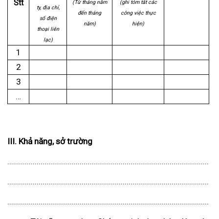
Stt
(Từ tháng năm
(ghi tóm tắt các
ty, địa chỉ,
đến tháng
công việc thực
số điện
năm)
hiện)
thoại liên
lạc)
1
2
3
…
III. Khả năng, sở trường
............................................................................................................
............................................................................................................
............................................................................................................