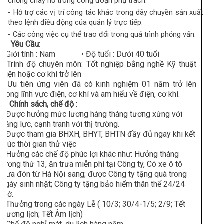
chống cháy nổ trong công đoạn phụ trách.
- Hỗ trợ các vị trí công tác khác trong dây chuyền sản xuất
theo lệnh điều động của quản lý trực tiếp.
- Các công việc cụ thể trao đổi trong quá trình phỏng vấn.
2. Yêu Cầu:
- Giới tính : Nam • Độ tuổi : Dưới 40 tuổi
- Trình độ chuyên môn: Tốt nghiệp bằng nghề Kỹ thuật
điện hoặc cơ khí trở lên
- Ưu tiên ứng viên đã có kinh nghiệm 01 năm trở lên
trong lĩnh vực điện, cơ khí và am hiểu về điện, cơ khí.
II. Chính sách, chế độ :
- Được hưởng mức lương hàng tháng tương xứng với
năng lực, cạnh tranh với thị trường.
- Được tham gia BHXH, BHYT, BHTN đầy đủ ngay khi kết
thúc thời gian thử việc
- Hưởng các chế độ phúc lợi khác như: Hưởng tháng
lương thứ 13, ăn trưa miễn phí tại Công ty, Có xe ô tô
đưa đón từ Hà Nội sang; được Công ty tặng quà trong
ngày sinh nhật; Công ty tặng bảo hiểm thân thể 24/24
giờ.
- Thưởng trong các ngày Lễ ( 10/3; 30/4-1/5; 2/9; Tết
Dương lịch; Tết Âm lịch)