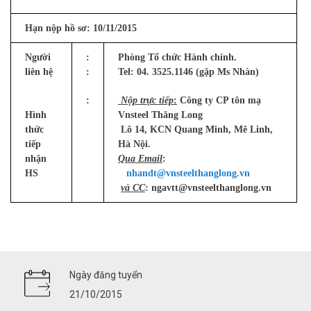
Hạn nộp hồ sơ: 10/11/2015
Người
:
Phòng Tổ chức Hành chính.
liên hệ
:
Tel: 04. 3525.1146 (gặp Ms Nhàn)
:
Nộp trực tiếp
:
Công ty CP tôn mạ
Hình
Vnsteel Thăng Long
thức
Lô 14, KCN Quang Minh, Mê Linh,
tiếp
Hà Nội.
nhận
Qua Email
:
HS
nhandt@vnsteelthanglong.vn
và CC
: ngavtt@vnsteelthanglong.vn
Ngày đăng tuyển
21/10/2015