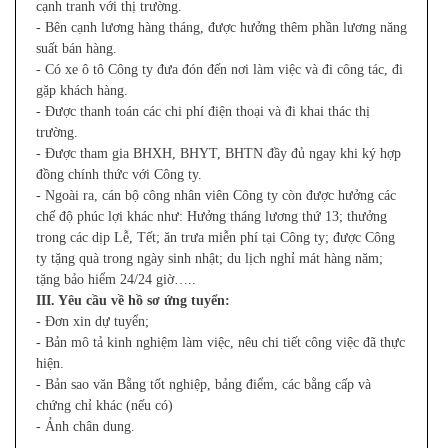
cạnh tranh với thị trường.
- Bên cạnh lương hàng tháng, được hưởng thêm phần lương năng
suất bán hàng.
- Có xe ô tô Công ty đưa đón đến nơi làm việc và đi công tác, đi
gặp khách hàng.
- Được thanh toán các chi phí điện thoại và đi khai thác thị
trường.
- Được tham gia BHXH, BHYT, BHTN đầy đủ ngay khi ký hợp
đồng chính thức với Công ty.
- Ngoài ra, cán bộ công nhân viên Công ty còn được hưởng các
chế độ phúc lợi khác như: Hưởng tháng lương thứ 13; thưởng
trong các dịp Lễ, Tết; ăn trưa miễn phí tại Công ty; được Công
ty tặng quà trong ngày sinh nhật; du lịch nghỉ mát hàng năm;
tặng bảo hiểm 24/24 giờ…..
III. Yêu cầu về hồ sơ ứng tuyển:
- Đơn xin dự tuyển;
- Bản mô tả kinh nghiệm làm việc, nêu chi tiết công việc đã thực
hiện.
- Bản sao văn Bằng tốt nghiệp, bảng điểm, các bằng cấp và
chứng chỉ khác (nếu có)
- Ảnh chân dung.