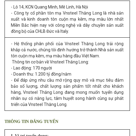
- Lô 14, KCN Quang Minh, Mê Linh, Hà Nội
- Công ty cổ phần tôn mạ Vnsteel Thăng Long là nhà sản
xuất và kinh doanh tôn cuộn mạ kẽm, mạ màu lớn nhất
Miền Bắc hiện nay với công nghệ và dây chuyền sản xuất
đồng bộ của CHLB Đức và Italy.
- Hệ thống phân phối của Vnsteel Thăng Long trải rộng
khắp cả nước, chúng tôi định hướng trở thành Nhà sản xuất
tôn cuộn
mạ kẽm, mạ màu hàng đầu Việt Nam.
Thông tin cơ bản về Vnsteel Thăng Long:
- Lao động: 170
người
- Doanh thu: 1.200 tỷ đồng/năm
- Để đáp ứng nhu cầu mở rộng quy mô và mục tiêu đảm
bảo số lượng, chất lượng sản phẩm tốt nhất cho khách
hàng, Vnsteel Thăng Long đang mong muốn tuyển dụng
nhân sự có năng lực, tâm huyết song hành cùng sự phát
triển của Vnsteel Thăng Long.
THÔNG TIN ĐĂNG TUYỂN
I. Vị trí tuyển dụng
: