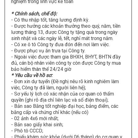
nghiệm trong lĩnh vực kế toán
* Chính sách, chế độ:
- Có thu nhập tốt, tăng lương định kỳ.
- Được hưởng các khoản thưởng theo quý, năm, tiền
lương tháng 13, được Công ty tặng quà trong ngày
sinh nhật và các ngày lễ, tết, nghỉ mát trong năm.
- Có xe ô tô Công ty đưa đón đến nơi làm việc.
- Được phục vụ ăn trưa tại Công ty.
- Ngoài việc được tham gia BHXH, BHYT, BHTN đầy
đủ, cán bộ nhân viên công ty còn được Công ty mua
bảo hiểm thân thể 24/24 giờ
* Yêu cầu về hồ sơ:
- Đơn xin dự tuyển (Đề nghị nêu rõ kinh nghiêm làm
việc, Công ty đã làm, người liên hệ);
- Sơ yếu lý lịch có xác nhận của cơ quan có thẩm
quyền (ghi rõ địa chỉ liên lạc và số điện thoại);
- Bản sao Bằng tốt nghiệp đại học, bảng điểm, các
bằng cấp và chứng chỉ khác (nếu có)
- 02 ảnh 4x6 mới nhất;
- Bản sao giấy khai sinh;
- Phô tô CCCD;
- Phiếu khám sức khỏe (dưới 06 tháng) do cơ quan y