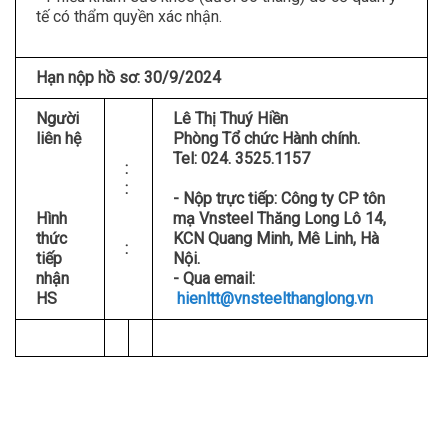
tế có thẩm quyền xác nhận.
Hạn nộp hồ sơ: 30/9/2024
Người
Lê Thị Thuý Hiền
liên hệ
Phòng Tổ chức Hành chính.
Tel: 024. 3525.1157
:
:
- Nộp trực tiếp: Công ty CP tôn
Hình
mạ Vnsteel Thăng Long Lô 14,
thức
KCN Quang Minh, Mê Linh, Hà
:
tiếp
Nội.
nhận
- Qua email:
HS
hienltt@vnsteelthanglong.vn