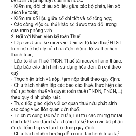
kế toán và pháp luật của nhà nước;
- Kiểm tra, đối chiếu số liệu giữa các bộ phận, lên sổ
sách kế toán;
- Kiểm tra số liệu giữa sổ chi tiết và sổ tổng hợp;
- Các công việc cụ thể khác sẽ được trao đổi trong
quá trình phỏng vấn.
2. Đối với Nhân viên kế toán Thuế
- Lập các bảng kê mua vào, bán ra, tờ khai thuế GTGT
trên cơ sở hợp lý của hóa đơn chứng từ và thời hạn
thanh toán;
- Lập tờ khai Thuế TNCN, Thuế tài nguyên hàng tháng;
- Lập báo cáo tình hình sử dụng hóa đơn, ấn chỉ theo
quý;
- Thực hiện trích và nộp, tạm nộp thuế theo quy định;
- Chịu trách nhiệm lập các báo cáo thuế, thực hiện các
thủ tục hoàn thuế và quyết toán thuế (TNDN, TNCN, ...)
theo quy định pháp luật.
- Trực tiếp giao dịch với cơ quan thuế nếu phát sinh
các công việc liên quan đến thuế;
- Tổ chức công tác bảo quản, lưu trữ các chứng từ tài
chính, kế toán đảm bảo chứng từ kế toán các bộ phận
được tổng hợp và lưu trữ đúng quy định.
- Chịu trách nhiệm hướng dẫn công tác hạch toán kế