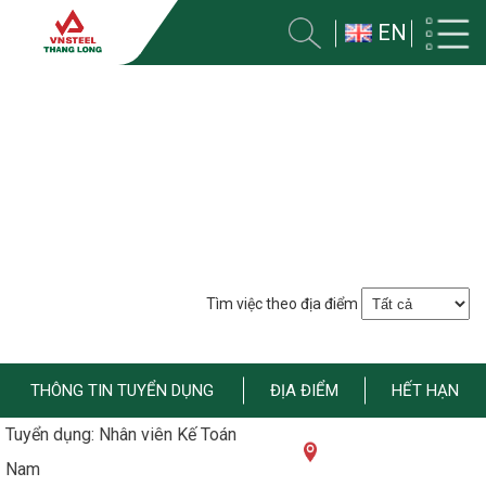
EN
TUYỂN DỤNG
Trang chủ
Tuyển dụng
Tìm việc theo địa điểm
THÔNG TIN TUYỂN DỤNG
ĐỊA ĐIỂM
HẾT HẠN
Tuyển dụng: Nhân viên Kế Toán
Nam