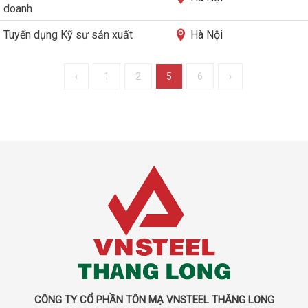
doanh
Tuyển dụng Kỹ sư sản xuất
Hà Nội
‹
1
2
5
6
›
CÔNG TY CỔ PHẦN TÔN MẠ VNSTEEL THĂNG LONG