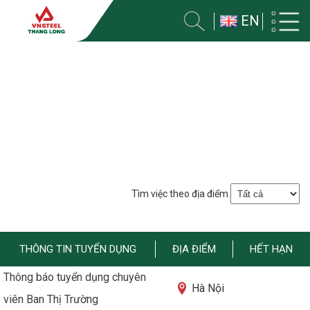
EN
TUYỂN DỤNG
Trang chủ
Tuyển dụng
Tìm việc theo địa điểm
THÔNG TIN TUYỂN DỤNG
ĐỊA ĐIỂM
HẾT HẠN
Thông báo tuyển dụng chuyên
Hà Nội
viên Ban Thị Trường