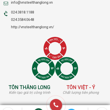
info@vnsteelthanglong.vn
024.3818.1188
024.3584.0648
http://vnsteelthanglong.vn/
TÔN THĂNG LONG
TÔN VIỆT - Ý
Kiến tạo giá trị công trình
Chất lượng tiên phong