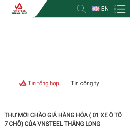
EN
TIN VỀ CÔNG TY
Trang chủ
Tin tức
Tin tổng hợp
Tin công ty
THƯ MỜI CHÀO GIÁ HÀNG HÓA ( 01 XE Ô TÔ
7 CHỖ) CỦA VNSTEEL THĂNG LONG