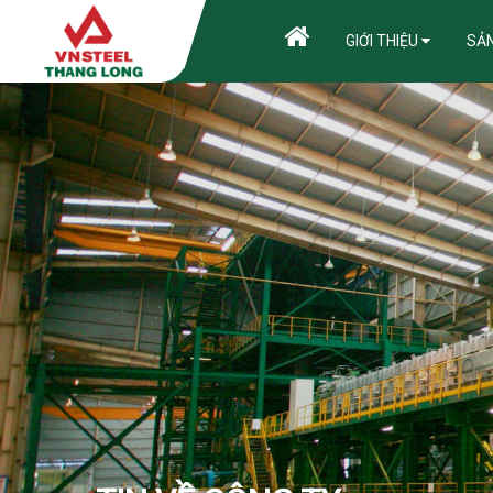
GIỚI THIỆU
SẢ
HƯỚNG D