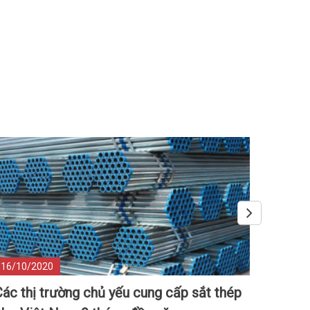
16/10/2020
19/10/
ác thị trường chủ yếu cung cấp sắt thép
Sản lư