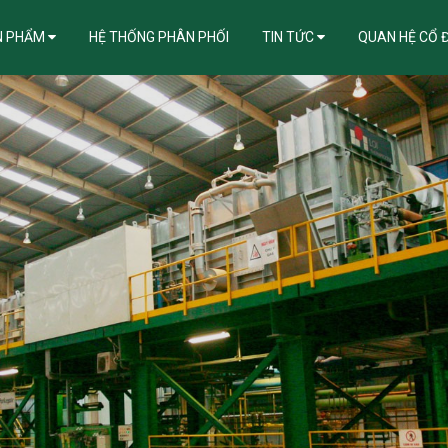
N PHẨM
HỆ THỐNG PHÂN PHỐI
TIN TỨC
QUAN HỆ CỔ 
ẪN KHẮC PHỤC LỖI ĐIỂN HÌNH TRONG THI CÔNG, BẢO QUẢN TÔN MẠ