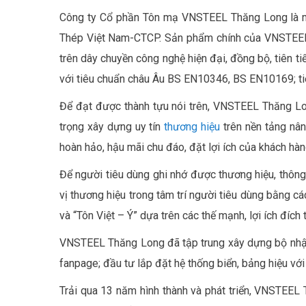
Công ty Cổ phần Tôn mạ VNSTEEL Thăng Long là một
Thép Việt Nam-CTCP. Sản phẩm chính của VNSTEEL T
trên dây chuyền công nghệ hiện đại, đồng bộ, tiên 
với tiêu chuẩn châu Âu BS EN10346, BS EN10169; t
Để đạt được thành tựu nói trên, VNSTEEL Thăng Lo
trọng xây dựng uy tín
thương hiệu
trên nền tảng nân
hoàn hảo, hậu mãi chu đáo, đặt lợi ích của khách hàng
Để người tiêu dùng ghi nhớ được thương hiệu, thôn
vị thương hiệu trong tâm trí người tiêu dùng bằng cá
và “Tôn Việt – Ý” dựa trên các thế mạnh, lợi ích đíc
VNSTEEL Thăng Long đã tập trung xây dựng bộ nhận 
fanpage; đầu tư lắp đặt hệ thống biển, bảng hiệu với
Trải qua 13 năm hình thành và phát triển, VNSTEEL 