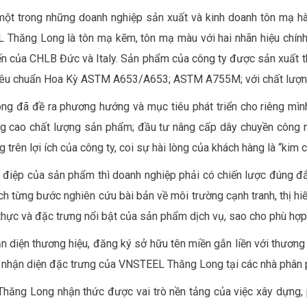
 trong những doanh nghiệp sản xuất và kinh doanh tôn mạ hàn
hăng Long là tôn mạ kẽm, tôn mạ màu với hai nhãn hiệu chính 
tiến của CHLB Đức và Italy. Sản phẩm của công ty được sản xuất
iêu chuẩn Hoa Kỳ ASTM A653/A653; ASTM A755M; với chất lượng
ng đã đề ra phương hướng và mục tiêu phát triển cho riêng mìn
g cao chất lượng sản phẩm; đầu tư nâng cấp dây chuyền công ngh
 trên lợi ích của công ty, coi sự hài lòng của khách hàng là “kim 
g điệp của sản phẩm thì doanh nghiệp phải có chiến lược đúng 
ch từng bước nghiên cứu bài bản về môi trường cạnh tranh, thị hi
h thực và đặc trưng nổi bật của sản phẩm dịch vụ, sao cho phù hợp
diện thương hiệu, đăng ký sở hữu tên miền gắn liền với thương 
 nhận diện đặc trưng của VNSTEEL Thăng Long tại các nhà phân phố
Thăng Long nhận thức được vai trò nền tảng của việc xây dựng, 