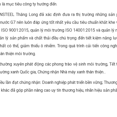
àn là mục tiêu công ty hướng đến.
, VNSTEEL Thăng Long đã xác định đưa ra thị trường những sản 
nước G7 nên luôn đáp ứng tốt nhất yêu cầu tiêu chuẩn khắt kh
ợng ISO 9001:2015, quản lý môi trường ISO 14001:2015 và quản l
 quản lý sản phẩm và chất thải đều chú trọng đến tiết kiệm năng
 nhất có thể, giảm thiểu ô nhiễm. Trong quá trình cải tiến công 
hân thiện môi trường.
thường xuyên phát động các phong trào vệ sinh môi trường, Tế
rường xanh Quốc gia, Chứng nhận Nhà máy xanh thân thiện...
u lần đạt chứng nhận: Doanh nghiệp phát triển bền vững; Thương
n khác đã góp phần nâng cao uy tín thương hiệu, nhãn hiệu sản ph