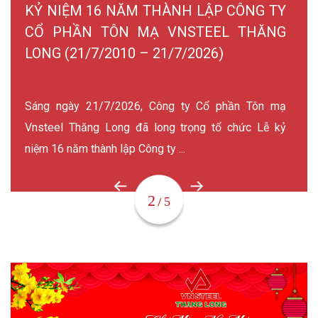
ĂM THÀNH LẬP CÔNG TY
VNSTEEL THĂN
N MẠ VNSTEEL THĂNG
CHƯƠNG TRÌNH T
0 – 21/7/2026)
CHO CÁN BỘ CÔ
NAM NINH - QU
(QUẢNG TÂY, TRU
026, Công ty Cổ phần Tôn mạ
g đã long trọng tổ chức Lễ kỷ
p Công ty ...
Nhằm chăm lo đời số
công nhân viên (CBCNV),
người lao động nghỉ ngơi, 
3
5
/