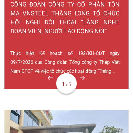
CÔNG ĐOÀN CÔNG TY CỔ PHẦN TÔN
MẠ VNSTEEL THĂNG LONG TỔ CHỨC
HỘI NGHỊ ĐỐI THOẠI “LẮNG NGHE
ĐOÀN VIÊN, NGƯỜI LAO ĐỘNG NÓI”
Thực hiện Kế hoạch số 192/KH-CĐT ngày
09/7/2026 của Công đoàn Tổng công ty Thép Việt
Nam-CTCP về việc tổ chức các hoạt động "Tháng ...
1
5
/