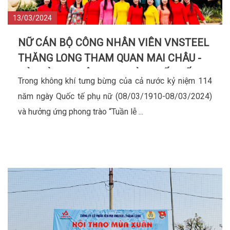
13/03/2024
NỮ CÁN BỘ CÔNG NHÂN VIÊN VNSTEEL
THĂNG LONG THAM QUAN MAI CHÂU -
HÒA BÌNH NHÂN DỊP NGÀY QUỐC TẾ
Trong không khí tưng bừng của cả nước kỷ niệm 114
PHỤ NỮ 08/03
năm ngày Quốc tế phụ nữ (08/03/1910-08/03/2024)
và hưởng ứng phong trào “Tuần lễ ...