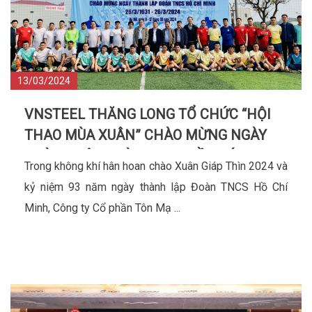
13/03/2024
VNSTEEL THĂNG LONG TỔ CHỨC “HỘI
THAO MÙA XUÂN” CHÀO MỪNG NGÀY
THÀNH LẬP ĐOÀN TNCS HỒ CHÍ MINH
Trong không khí hân hoan chào Xuân Giáp Thìn 2024 và
(26/3/1931-26/3/2024)
kỷ niệm 93 năm ngày thành lập Đoàn TNCS Hồ Chí
Minh, Công ty Cổ phần Tôn Mạ ...