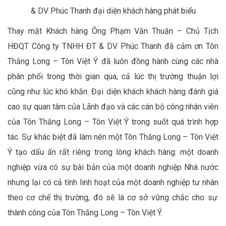
& DV Phúc Thanh đại diện khách hàng phát biểu
Thay mặt Khách hàng
Ông Phạm Văn Thuận
– Chủ Tịch
HĐQT Công ty TNHH ĐT & DV Phúc Thanh
đã
c
ảm ơn
Tôn
Thăng Long – Tôn Việt Ý
đã luôn đồng hành cùng các nhà
phân phối trong thời gian qua, cả lúc thị trường thuận lợi
cũng như lúc khó khăn.
Đại diện khách khách hàng đánh giá
cao
sự quan tâm của Lãnh đạo và
c
ác cán bộ công nhân viên
của
Tôn Thăng Long – Tôn Việt Ý
trong suốt quá trình hợp
tác. S
ự khác biệt đã làm nên một
Tôn Thăng Long – Tôn Việt
Ý
tạo dấu ấn rất riêng trong lòng khách hàng
: một
doanh
nghiệp
vừa
có sự bài bản của
một
doanh nghiệp Nhà nước
nhưng lại có
cả
tính linh hoạt của một doanh nghiệp
tư nhân
theo cơ chế thị trường
,
đó sẽ là cơ sở vững chắc cho sự
thành công của
Tôn Thăng Long – Tôn Việt Ý
.