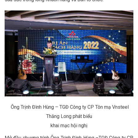
Ông Trịnh Đình Hùng – TGĐ Công ty CP Tôn mạ Vnsteel
Thăng Long phát biểu
khai mạc hội nghị
Mở
đầu chương trình Ông Trịnh Đình Hùng
–
TGĐ Công ty CP