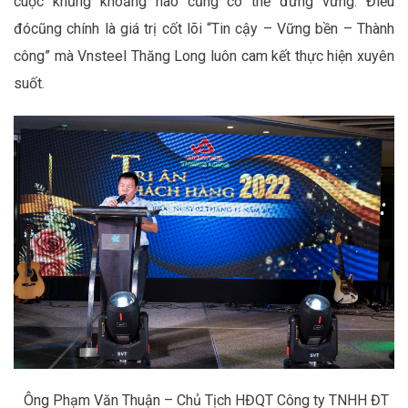
cuộc khủng khoảng nào cũng có thể đứng vững
.
Điều
đó
cũng chính
là
giá trị cốt lõi
“Tin cậy – Vững bền – Thành
công”
mà Vnsteel Thăng Long
luôn cam kết thực hiện xuyên
suốt
.
Ông Phạm Văn Thuận
– Chủ Tịch HĐQT Công ty TNHH ĐT