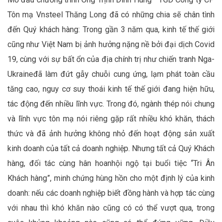
Tôn mạ Vnsteel Thăng Long
đã có những chia sẽ chân tình
đến Quý khách hàng
:
T
rong gần 3 năm qua
,
kinh tế thế giới
cũng như Việt Nam bị ảnh hưởng nặng nề bởi đại dịch Covid
19, cùng với sự bất ổn của địa chính trị như chiến tranh Nga-
Ukrain
e
đã làm đứt gẫy chuỗi cung ứng, lạm phát toàn cầu
tăng cao, nguy cơ suy thoái kinh tế thế giới đang hiện hữu,
tác động đến nhiều lĩnh vực
.
T
rong đó
,
ngành thép nói chung
và lĩnh vực tôn mạ nói riêng gặp rất nhiều khó khăn
, thách
thức và đã ảnh hưởng không nhỏ đến hoạt động sản xuất
kinh doanh của tất cả doanh nghiệp.
Nhưng
tất cả
Quý
K
hách
hàng, đối tác cùng hân hoan
hội ngộ
tại
buổi
tiệc
“
Tri Ân
Khách hàng
”
,
minh
chứng hùng hồn cho một định lý của kinh
doanh
:
nếu các doanh nghiệp biết đồng hành và hợp tác cùng
với nhau thì khó khăn nào cũng có có thể vượt qua,
trong