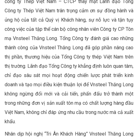
công ty Thép Việt Nam
– CTCP
t
hay mặt
L
ãnh đạo Tổng
Công ty Thép Việt Nam trân trọng cảm ơn sự đồng hành và
ủng hộ của tất cả Quý vị Khách hàng
,
sự nỗ lực và tận tụy
công việc của
tập thể
cán bộ công nhân viên Công ty
CP
Tôn
mạ Vnsteel Thăng Long.
Tổng Công ty đánh giá cao
những
thành công của Vnsteel Thăng Long
đã góp phần nâng cao
thị phần, thương hiệu của Tổng Công ty thép Việt Nam trên
thị trường.
Lãnh đạo
Tổng Công ty
khẳng định
luôn quan tâm,
chỉ đạo sâu sát mọi hoạt động chiến lược phát triển kinh
doanh và tạo mọi điều kiện thuận lợi để Vnsteel Thăng Long
không ngừng đổi mới và cải tiến, phấn đấu trở thành một
trong những đơn vị sản xuất tôn mạ có chất lượng hàng đầu
Việt Nam, không chỉ đáp ứng nhu cầu trong nước mà cả xuất
khẩu.
Nhân dịp
hội nghị
“Tri Ân Khách Hàng”
Vnsteel Thăng Long