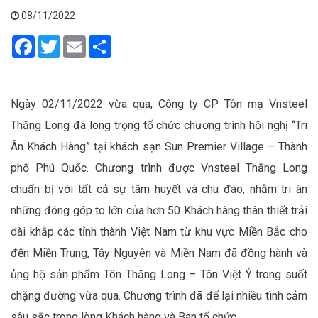
08/11/2022
Facebook
Twitter
Email
Share
Ngày 02/11/2022 vừa qua, Công ty CP Tôn mạ Vnsteel
Thăng Long
đã
long trọng
tổ chức chương trình
hội nghị
“Tri
Ân
K
hách
H
àng
”
tại khách sạn
Sun Premier Village
– Thành
phố Phú Quốc.
C
hương trình được
Vnsteel Thăng Long
chuẩn bị
với tất cả sự tâm huyết và chu đáo
,
nhằm tri ân
những đóng góp to lớn
của
hơn 50 Khách hàng
thân thiết
trải
dài khắp các tỉnh thành Việt Nam từ khu vực Miền Bắc cho
đến Miền Trung, Tây Nguyên và Miền Nam
đã đồng hành và
ủng hộ sản phẩm Tôn Thăng Long – Tôn Việt Ý trong suốt
chặng đường vừa qua
. Chương trình đã
để lại nhiều tình cảm
sâu sắc
trong lòng Khách hàng
và
Ban tổ chức
.