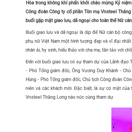
Hòa trong không khí phấn khởi chào mừng Kỷ niệm
Công đoàn Công ty cổ phần Tôn mạ Vnsteel Thăng 
buổi gặp mặt giao lưu, dã ngoại cho toàn thể Nữ cá
Buổi giao lưu và dã ngoại là dịp để Nữ cán bộ công
phụ nữ Việt Nam một hình tượng đẹp và vĩ đại nhất.
nhân ái, hy sinh, hiếu thảo với cha mẹ, tần tảo với c
Đến với buổi giao lưu có sự tham dự của Lãnh đạo
- Phó Tổng giám đốc, Ông Vương Duy Khánh - Chủ t
Hùng - Phó Tổng giám đốc, Chủ tịch Công đoàn Công
niên và các khách mời. Đặc biệt, là sự có mặt củ
Vnsteel Thăng Long náo nức cùng tham dự.