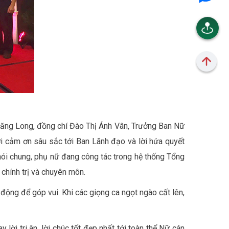
ăng Long, đồng chí Đào Thị Ánh Vân, Trưởng Ban Nữ
i cảm ơn sâu sắc tới Ban Lãnh đạo và lời hứa quyết
nói chung, phụ nữ đang công tác trong hệ thống Tổng
chính trị và chuyên môn.
ộng để góp vui. Khi các giọng ca ngọt ngào cất lên,
ời tri ân, lời chúc tốt đẹp nhất tới toàn thể Nữ cán