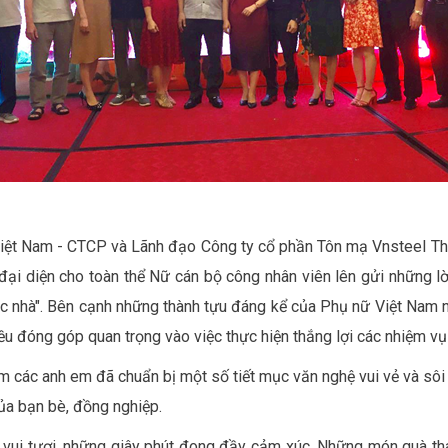
Việt Nam - CTCP và Lãnh đạo Công ty cổ phần Tôn mạ Vnsteel Th
i diện cho toàn thể Nữ cán bộ công nhân viên lên gửi những lờ
ệc nhà". Bên cạnh những thành tựu đáng kể của Phụ nữ Việt Nam 
u đóng góp quan trọng vào việc thực hiện thắng lợi các nhiệm vụ 
 các anh em đã chuẩn bị một số tiết mục văn nghệ vui vẻ và sôi đ
ủa bạn bè, đồng nghiệp.
 vui tươi, những giây phút đong đầy cảm xúc. Những món quà thay l