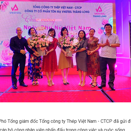
 Phó Tổng giám đốc Tổng công ty Thép Việt Nam - CTCP đã gửi đế
 cán bộ công nhân viên phấn đấu trong công việc và cuộc sống.