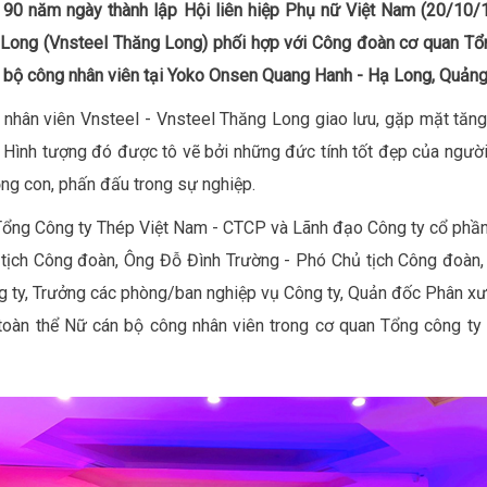
 90 năm ngày thành lập Hội liên hiệp Phụ nữ Việt Nam (20/10/
Long (Vnsteel Thăng Long) phối hợp với Công đoàn cơ quan Tổn
n bộ công nhân viên tại Yoko Onsen Quang Hanh - Hạ Long, Quảng
 nhân viên Vnsteel - Vnsteel Thăng Long giao lưu, gặp mặt tăng
 Hình tượng đó được tô vẽ bởi những đức tính tốt đẹp của người
hồng con, phấn đấu trong sự nghiệp.
 Tổng Công ty Thép Việt Nam - CTCP và Lãnh đạo Công ty cổ p
ịch Công đoàn, Ông Đỗ Đình Trường - Phó Chủ tịch Công đoàn,
 ty, Trưởng các phòng/ban nghiệp vụ Công ty, Quản đốc Phân x
a toàn thể Nữ cán bộ công nhân viên trong cơ quan Tổng công 