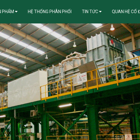
N PHẨM
HỆ THỐNG PHÂN PHỐI
TIN TỨC
QUAN HỆ CỔ 
ẪN KHẮC PHỤC LỖI ĐIỂN HÌNH TRONG THI CÔNG, BẢO QUẢN TÔN MẠ