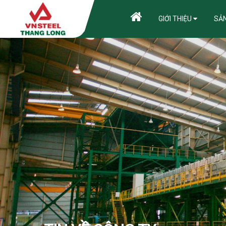
GIỚI THIỆU
SẢ
HƯỚNG D