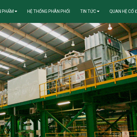
N PHẨM
HỆ THỐNG PHÂN PHỐI
TIN TỨC
QUAN HỆ CỔ 
ẪN KHẮC PHỤC LỖI ĐIỂN HÌNH TRONG THI CÔNG, BẢO QUẢN TÔN MẠ