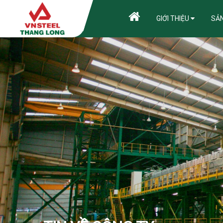
GIỚI THIỆU
SẢ
HƯỚNG D