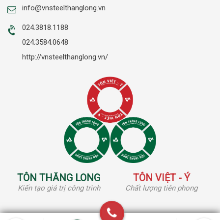
info@vnsteelthanglong.vn
024.3818.1188
024.3584.0648
http://vnsteelthanglong.vn/
TÔN THĂNG LONG
TÔN VIỆT - Ý
Kiến tạo giá trị công trình
Chất lượng tiên phong