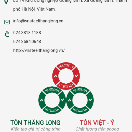
Lô 14 Khu Công nghiệp Quang Minh, Xã Quang Minh, Thành
phố Hà Nội, Việt Nam.
info@vnsteelthanglong.vn
024.3818.1188
024.3584.0648
http://vnsteelthanglong.vn/
TÔN THĂNG LONG
TÔN VIỆT - Ý
Kiến tạo giá trị công trình
Chất lượng tiên phong