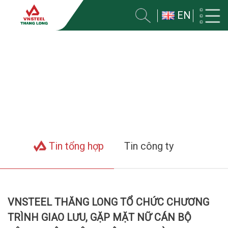
EN
TIN VỀ CÔNG TY
Trang chủ
Tin tức
Tin tổng hợp
Tin công ty
VNSTEEL THĂNG LONG TỔ CHỨC CHƯƠNG
TRÌNH GIAO LƯU, GẶP MẶT NỮ CÁN BỘ