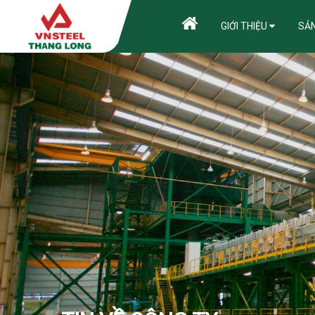
GIỚI THIỆU
SẢ
HƯỚNG D