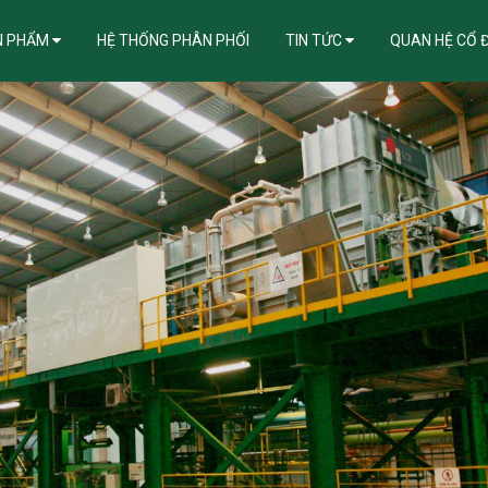
N PHẨM
HỆ THỐNG PHÂN PHỐI
TIN TỨC
QUAN HỆ CỔ 
ẪN KHẮC PHỤC LỖI ĐIỂN HÌNH TRONG THI CÔNG, BẢO QUẢN TÔN MẠ