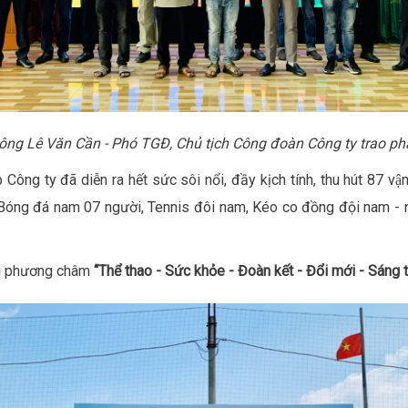
ông Lê Văn Cần - Phó TGĐ, Chủ tịch Công đoàn Công ty
trao ph
ng ty đã diễn ra hết sức sôi nổi, đầy kịch tính, thu hút 87 vậ
gồm: Bóng đá nam 07 người, Tennis đôi nam, Kéo co đồng đội nam -
i phương châm
“Thể thao
-
Sức khỏe
- Đoàn kết - Đổi mới -
Sáng t