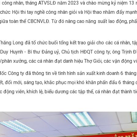
ng công nhân, tháng ATVSLĐ năm 2023 và chào mừng kỷ niệm 13 
hức Hội thi tay nghề công nhân giỏi và Hội thao nhằm đẩy mạnh 
kết giữa toàn thể CBCNVLĐ. Từ đó nâng cao năng suất lao động, p
g Long đã tổ chức buổi tổng kết trao giải cho các cá nhân, tập 
 Duy Huynh - Bí thư Đảng uỷ, Chủ tịch HĐQT công ty; ông Trịnh Đ
/phân xưởng, các cá nhân đạt danh hiệu Thợ Giỏi, các vận động v
 đốc Công ty đã thông tin về tình hình sản xuất kinh doanh 6 thá
ết, đổi mới, sáng tạo, khắc phục mọi khó khăn phấn đấu 6 tháng 
động viên, khích lệ, biểu dương các tập thể, cá nhân đạt thành tí