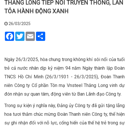
THĂNG LONG TIẾP NỐI TRUYỀN THỐNG, LAN
TỎA HÀNH ĐỘNG XANH
26/03/2025
Facebook
Twitter
Email
Share
Ngày 26/3/2025, hòa chung trong không khí sôi nổi của tuổi
trẻ cả nước nhân dịp kỷ niệm 94 năm Ngày thành lập Đoàn
TNCS Hồ Chí Minh (26/3/1931 - 26/3/2025), Đoàn Thanh
niên Công ty Cổ phần Tôn mạ Vnsteel Thăng Long vinh dự
đón nhận sự quan tâm, động viên từ Ban Lãnh đạo Công ty.
Trong sự kiện ý nghĩa này, Đảng ủy Công ty đã gửi tặng lẵng
hoa tươi thắm chúc mừng Đoàn Thanh niên Công ty, thể hiện
sự ghi nhận đối với nỗ lực, cống hiến của thế hệ trẻ trong sự