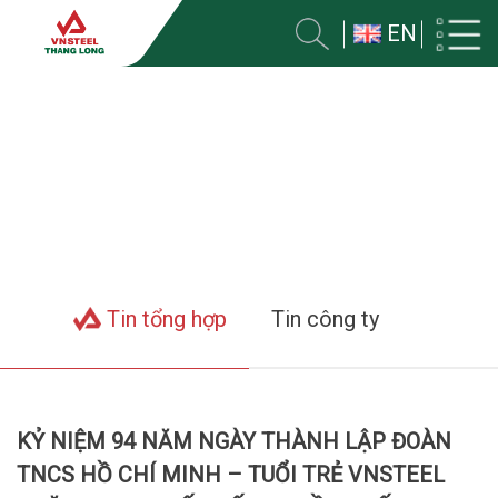
EN
TIN VỀ CÔNG TY
Trang chủ
Tin tức
Tin tổng hợp
Tin công ty
KỶ NIỆM 94 NĂM NGÀY THÀNH LẬP ĐOÀN
TNCS HỒ CHÍ MINH – TUỔI TRẺ VNSTEEL