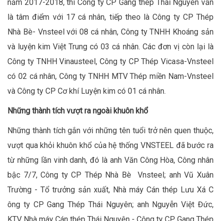
năm 2017-2018, thì Công ty CP Gang thép Thái Nguyên vẫn
là tâm điểm với 17 cá nhân, tiếp theo là Công ty CP Thép
Nhà Bè- Vnsteel với 08 cá nhân, Công ty TNHH Khoáng sản
và luyện kim Việt Trung có 03 cá nhân. Các đơn vị còn lại là
Công ty TNHH Vinausteel, Công ty CP Thép Vicasa-Vnsteel
có 02 cá nhân, Công ty TNHH MTV Thép miền Nam-Vnsteel
và Công ty CP Cơ khí Luyện kim có 01 cá nhân.
Những thành tích vượt ra ngoài khuôn khổ
Những thành tích gắn với những tên tuổi trở nên quen thuộc,
vượt qua khỏi khuôn khổ của hệ thống VNSTEEL đã bước ra
từ những lần vinh danh, đó là anh Văn Công Hòa, Công nhân
bậc 7/7, Công ty CP Thép Nhà Bè Vnsteel; anh Vũ Xuân
Trường - Tổ trưởng sản xuất, Nhà máy Cán thép Lưu Xá C
ông ty CP Gang Thép Thái Nguyên; anh Nguyễn Việt Đức,
KTV Nhà máy Cán thép Thái Nguyên - Công ty CP Gang Thép