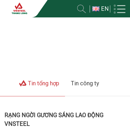
EN
TIN VỀ CÔNG TY
Trang chủ
Tin tức
Tin tổng hợp
Tin công ty
RẠNG NGỜI GƯƠNG SÁNG LAO ĐỘNG
VNSTEEL