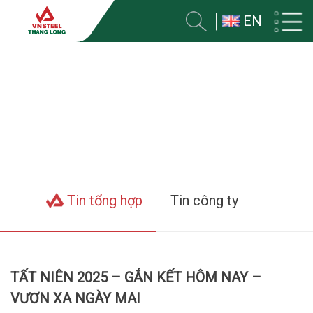
EN
TIN VỀ CÔNG TY
Trang chủ
Tin tức
Tin tổng hợp
Tin công ty
TẤT NIÊN 2025 – GẮN KẾT HÔM NAY –
VƯƠN XA NGÀY MAI