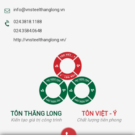
info@vnsteelthanglong.vn
024.3818.1188
024.3584.0648
http://vnsteelthanglong.vn/
TÔN THĂNG LONG
TÔN VIỆT - Ý
Kiến tạo giá trị công trình
Chất lượng tiên phong