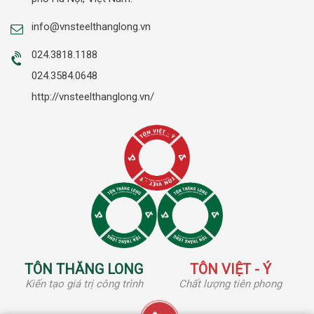
info@vnsteelthanglong.vn
024.3818.1188
024.3584.0648
http://vnsteelthanglong.vn/
TÔN THĂNG LONG
TÔN VIỆT - Ý
Kiến tạo giá trị công trình
Chất lượng tiên phong