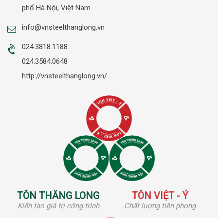
phố Hà Nội, Việt Nam.
info@vnsteelthanglong.vn
024.3818.1188
024.3584.0648
http://vnsteelthanglong.vn/
TÔN THĂNG LONG
TÔN VIỆT - Ý
Kiến tạo giá trị công trình
Chất lượng tiên phong