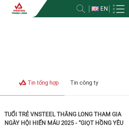
EN
TIN VỀ CÔNG TY
Trang chủ
Tin tức
Tin tổng hợp
Tin công ty
TUỔI TRẺ VNSTEEL THĂNG LONG THAM GIA
NGÀY HỘI HIẾN MÁU 2025 - “GIỌT HỒNG YÊU