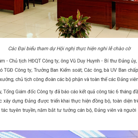
Các Đại biểu tham dự Hội nghị thực hiện nghi lễ chào cờ
m - Chủ tịch HĐQT Công ty; ông Vũ Duy Huynh - Bí thư Đảng ủy
hó TGĐ Công ty; Trưởng Ban Kiểm soát; Các ông, bà UV Ban chấ
 xưởng; chủ tịch công đoàn các bộ phận và toàn thể các Đảng viê
y, Tổng Giám đốc Công ty đã báo cáo kết quả công tác 6 tháng 
xây dựng Đảng được triển khai thực hiện đồng bộ, toàn diện trên
ng tác tuyên truyền, năm bắt tư tưởng cán bộ, Đảng viên và người