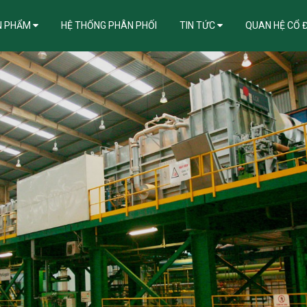
N PHẨM
HỆ THỐNG PHÂN PHỐI
TIN TỨC
QUAN HỆ CỔ 
ẪN KHẮC PHỤC LỖI ĐIỂN HÌNH TRONG THI CÔNG, BẢO QUẢN TÔN MẠ