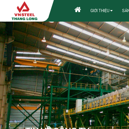
GIỚI THIỆU
SẢ
HƯỚNG D