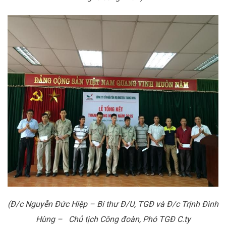
(Đ/c Nguyễn Đức Hiệp – Bí thư Đ/U, TGĐ và Đ/c Trịnh Đình
Hùng – Chủ tịch Công đoàn, Phó TGĐ C.ty