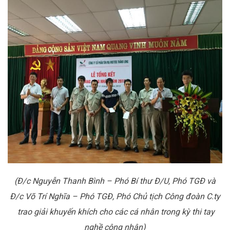
(Đ/c Nguyễn Thanh Bình – Phó Bí thư Đ/U, Phó TGĐ và
Đ/c Võ Trí Nghĩa – Phó TGĐ, Phó Chủ tịch Công đoàn C.ty
trao giải khuyến khích cho các cá nhân trong kỳ thi tay
nghề công nhân)